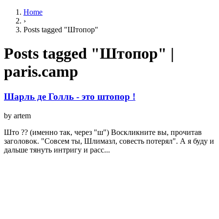
Home
›
Posts tagged "Штопор"
Posts tagged "Штопор" |
paris.camp
Шарль де Голль - это штопор !
by artem
Што ?? (именно так, через "ш") Воскликните вы, прочитав
заголовок. "Совсем ты, Шлимазл, совесть потерял". А я буду и
дальше тянуть интригу и расс...