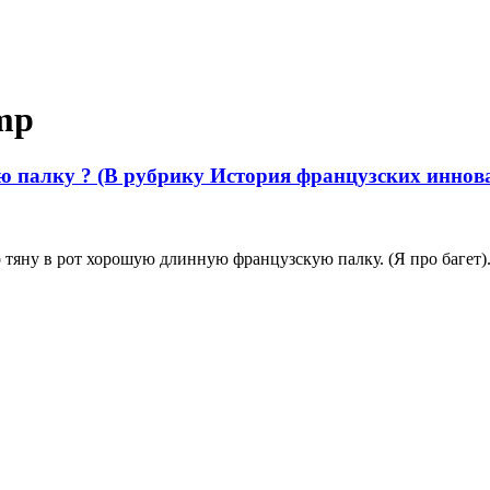
amp
ую палку ? (В рубрику История французских иннов
 тяну в рот хорошую длинную французскую палку. (Я про багет).