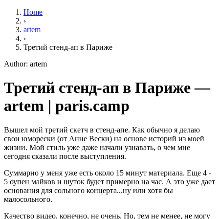
Home
›
artem
›
Третий стенд-ап в Париже
Author: artem
Третий стенд-ап в Париже —
artem | paris.camp
Вышел мой третий скетч в стенд-апе. Как обычно я делаю
свои юморески (от Анне Вески) на основе историй из моей
жизни. Мой стиль уже даже начали узнавать, о чем мне
сегодня сказали после выступления.
Суммарно у меня уже есть около 15 минут материала. Еще 4 -
5 оупен майков и шуток будет примерно на час. А это уже дает
основания для сольного концерта...ну или хотя бы
малосольного.
Качество видео, конечно, не очень. Но, тем не менее, не могу