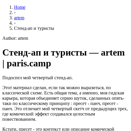
Home
›
artem
›
Стенд-ап и туристы
Author: artem
Стенд-ап и туристы — artem
| paris.camp
Подоспел мой четвертый стенд-ап.
Этот материал сделан, если так можно выразиться, по
классической схеме. Есть общая тема, а именно, моя гидская
карьера, которая объединяет серию шуток, сделанных опять-
таки по классическому принципу : пресет - панч, пресет -
панч. Это отличает мой четвертый скетч от предыдущих трех,
где комический эффект создавался целостным
повествованием.
Кстати, пресет - это контекст или описание комической