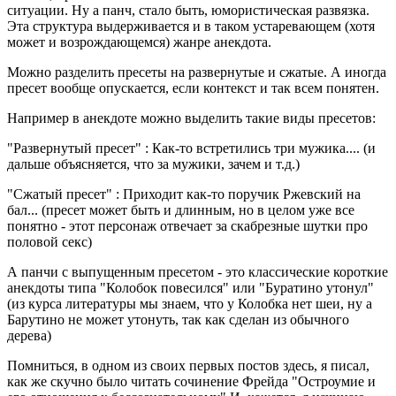
ситуации. Ну а панч, стало быть, юмористическая развязка.
Эта структура выдерживается и в таком устаревающем (хотя
может и возрождающемся) жанре анекдота.
Можно разделить пресеты на развернутые и сжатые. А иногда
пресет вообще опускается, если контекст и так всем понятен.
Например в анекдоте можно выделить такие виды пресетов:
"Развернутый пресет" : Как-то встретились три мужика.... (и
дальше объясняется, что за мужики, зачем и т.д.)
"Сжатый пресет" : Приходит как-то поручик Ржевский на
бал... (пресет может быть и длинным, но в целом уже все
понятно - этот персонаж отвечает за скабрезные шутки про
половой секс)
А панчи с выпущенным пресетом - это классические короткие
анекдоты типа "Колобок повесился" или "Буратино утонул"
(из курса литературы мы знаем, что у Колобка нет шеи, ну а
Барутино не может утонуть, так как сделан из обычного
дерева)
Помниться, в одном из своих первых постов здесь, я писал,
как же скучно было читать сочинение Фрейда "Остроумие и