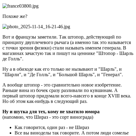
Похоже же?
Вот и французы заметили. Так штопор, действующий по
принципу двуплечевого рычага (а именно так это называется
с точки зрения физики) стали называть именем генерала. В
магазинах зачастую так и пишут на ценнике "Штопор - Шарль
де Голль".
Ну а в обиходе как его только не нызывают и "Шарль", и
"Шарли", и "Де Голль", и "Большой Шарль", и "Генерал".
А вообще штопор - это сравнительно новое изобретение.
Раньше вина из бочек сразу разливали по кувшинам. А
первый штопор придумали всего-навсего в конце XVIII века.
Но об этом как-нибудь в следующий раз.
Ну и шутка для тех, кому не хватило юмора
(напомню, что Шираз - это сорт винограда)
Как говорится, один раз - не Шираз
Все вы виноделы так говорите. А потом люди сомелье