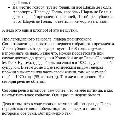
де Голль ?
Да, честно говоря, тут во Франции все Шарль де Голль.
Аэропорт - Шарль де Голль, корабль - Шарль де Голль и
даже первый президент нынешней, Пятой, республики -
и тот Шарль де Голль, - ответил я, не моргнув глазом.
А ведь это еще и штопор! И это не шутки.
Про легендарного генерала, лидера французского
Сопротивления, основателя и первого избранного президента
V Республики, которая существует с 1958 года, я думаю,
напоминать не надо. Разве что, можно посоветовать при
случае доехать до деревушки Коломбей ле де Эглиз (Colombey
les Deux Églises), где де Голль поселился в 1934 году со своей
супругой. В этом доме с фантастическим видом генерал
прожил значительную часть своей жизни, там же и умер 9
ноября 1970 года (55 лет назад). Там же и похоронен. Но,
сегодня речь не об этом.
Сегодня речь о штопоре. Тем более, что нынче пятница, а как
не отметить такое событие. Один раз на неделе бывает.
Дело в том, что в ходе своих выступлений, генерал де Голль
нередко как символ победы поднимал вверх и немного
встороны обе руки. Вот примерно так :