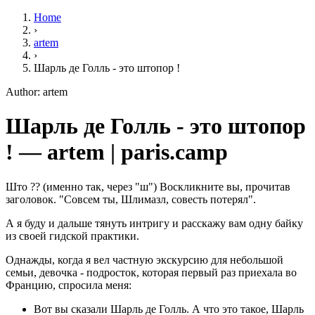
Home
›
artem
›
Шарль де Голль - это штопор !
Author: artem
Шарль де Голль - это штопор
! — artem | paris.camp
Што ?? (именно так, через "ш") Воскликните вы, прочитав
заголовок. "Совсем ты, Шлимазл, совесть потерял".
А я буду и дальше тянуть интригу и расскажу вам одну байку
из своей гидской практики.
Однажды, когда я вел частную экскурсию для небольшой
семьи, девочка - подросток, которая первый раз приехала во
Францию, спросила меня:
Вот вы сказали Шарль де Голль. А что это такое, Шарль