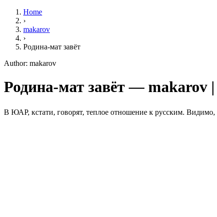
Home
›
makarov
›
Родина-мат завёт
Author: makarov
Родина-мат завёт — makarov |
В ЮАР, кстати, говорят, теплое отношение к русским. Видимо, 