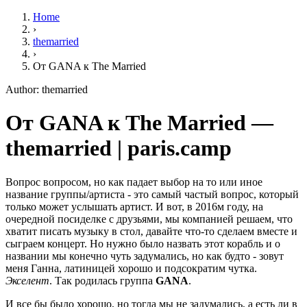
Home
›
themarried
›
От GANA к The Married
Author: themarried
От GANA к The Married —
themarried | paris.camp
Вопрос вопросом, но как падает выбор на то или иное
название группы/артиста - это самый частый вопрос, который
только может услышать артист. И вот, в 2016м году, на
очередной посиделке с друзьями, мы компанией решаем, что
хватит писать музыку в стол, давайте что-то сделаем вместе и
сыграем концерт. Но нужно было назвать этот корабль и о
названии мы конечно чуть задумались, но как будто - зовут
меня Ганна, латиницей хорошо и подсократим чутка.
Экселент
. Так родилась группа
GANA
.
И все бы было хорошо, но тогда мы не задумались, а есть ли в