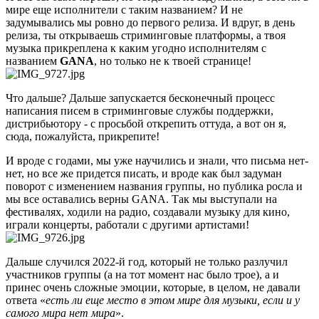
мире еще исполнители с таким названием? И не
задумывались мы ровно до первого релиза. И вдруг, в день
релиза, ты открываешь стриминговые платформы, а твоя
музыка прикреплена к каким угодно исполнителям с
названием
GANA
, но только не к твоей странице!
Что дальше? Дальше запускается бесконечный процесс
написания писем в стриминговые службы поддержки,
дистрибьютору - с просьбой открепить оттуда, а вот он я,
сюда, пожалуйста, прикрепите!
И вроде с годами, мы уже научились и знали, что письма нет-
нет, но все же придется писать, и вроде как был задуман
поворот с изменением названия группы, но публика росла и
мы все оставались верны GANA. Так мы выступали на
фестивалях, ходили на радио, создавали музыку для кино,
играли концерты, работали с другими артистами!
Дальше случился 2022-й год, который не только разлучил
участников группы (а на тот момент нас было трое), а и
принес очень сложные эмоции, которые, в целом, не давали
ответа «
есть ли еще место в этом мире для музыки, если и у
самого мира нет мира
».