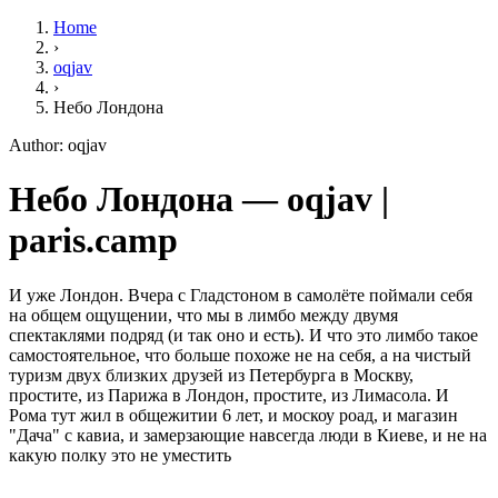
Home
›
oqjav
›
Небо Лондона
Author: oqjav
Небо Лондона — oqjav |
paris.camp
И уже Лондон. Вчера с Гладстоном в самолёте поймали себя
на общем ощущении, что мы в лимбо между двумя
спектаклями подряд (и так оно и есть). И что это лимбо такое
самостоятельное, что больше похоже не на себя, а на чистый
туризм двух близких друзей из Петербурга в Москву,
простите, из Парижа в Лондон, простите, из Лимасола. И
Рома тут жил в общежитии 6 лет, и москоу роад, и магазин
"Дача" с кавиа, и замерзающие навсегда люди в Киеве, и не на
какую полку это не уместить