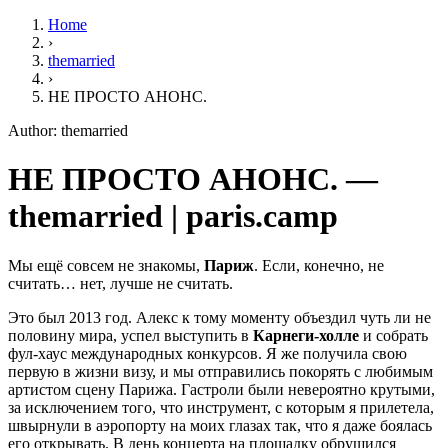
Home
›
themarried
›
НЕ ПРОСТО АНОНС.
Author: themarried
НЕ ПРОСТО АНОНС. —
themarried | paris.camp
Мы ещё совсем не знакомы,
Париж
. Если, конечно, не
считать… нет, лучше не считать.
Это был 2013 год. Алекс к тому моменту объездил чуть ли не
половину мира, успел выступить в
Карнеги-холле
и собрать
фул-хаус международных конкурсов. Я же получила свою
первую в жизни визу, и мы отправились покорять с любимым
артистом сцену Парижа. Гастроли были невероятно крутыми,
за исключением того, что инструмент, с которым я прилетела,
швырнули в аэропорту на моих глазах так, что я даже боялась
его открывать. В день концерта на площадку обрушился