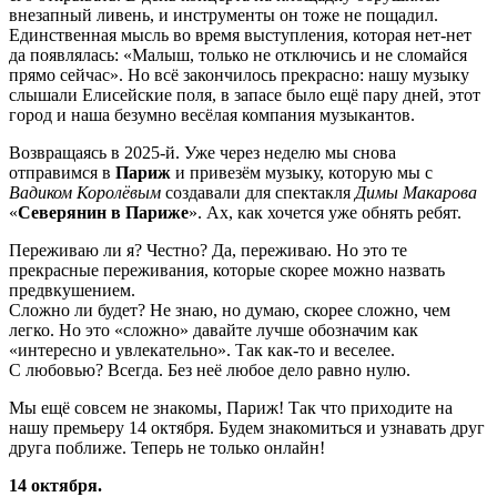
внезапный ливень, и инструменты он тоже не пощадил.
Единственная мысль во время выступления, которая нет-нет
да появлялась: «Малыш, только не отключись и не сломайся
прямо сейчас». Но всё закончилось прекрасно: нашу музыку
слышали Елисейские поля, в запасе было ещё пару дней, этот
город и наша безумно весёлая компания музыкантов.
Возвращаясь в 2025-й. Уже через неделю мы снова
отправимся в
Париж
и привезём музыку, которую мы с
Вадиком Королёвым
создавали для спектакля
Димы Макарова
«
Северянин в Париже
». Ах, как хочется уже обнять ребят.
Переживаю ли я? Честно? Да, переживаю. Но это те
прекрасные переживания, которые скорее можно назвать
предвкушением.
Сложно ли будет? Не знаю, но думаю, скорее сложно, чем
легко. Но это «сложно» давайте лучше обозначим как
«интересно и увлекательно». Так как-то и веселее.
С любовью? Всегда. Без неё любое дело равно нулю.
Мы ещё совсем не знакомы, Париж! Так что приходите на
нашу премьеру 14 октября. Будем знакомиться и узнавать друг
друга поближе. Теперь не только онлайн!
14 октября.