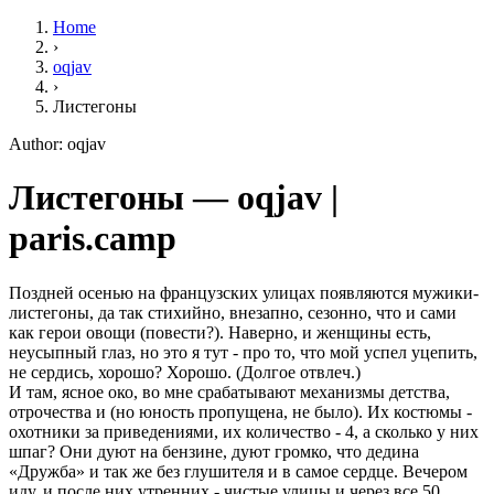
Home
›
oqjav
›
Листегоны
Author: oqjav
Листегоны — oqjav |
paris.camp
Поздней осенью на французских улицах появляются мужики-
листегоны, да так стихийно, внезапно, сезонно, что и сами
как герои овощи (повести?). Наверно, и женщины есть,
неусыпный глаз, но это я тут - про то, что мой успел уцепить,
не сердись, хорошо? Хорошо. (Долгое отвлеч.)
И там, ясное око, во мне срабатывают механизмы детства,
отрочества и (но юность пропущена, не было). Их костюмы -
охотники за приведениями, их количество - 4, а сколько у них
шпаг? Они дуют на бензине, дуют громко, что дедина
«Дружба» и так же без глушителя и в самое сердце. Вечером
иду, и после них утренних - чистые улицы и через все 50