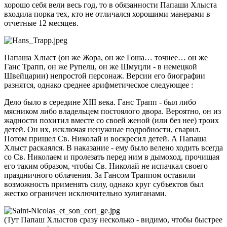
хорошо себя вели весь год, то в обязанности Папаши Хлыста
входила порка тех, кто не отличался хорошими манерами в
отчетные 12 месяцев.
Папаша Хлыст (он же Жора, он же Гоша… точнее… он же
Ганс Трапп, он же Рупелц, он же Шмуцли - в немецкой
Швейцарии) непростой персонаж. Версии его биографии
разнятся, однако среднее арифметическое следующее :
Дело было в середине XIII века. Ганс Трапп - был либо
мясником либо владельцем постоялого двора. Вероятно, он из
жадности похитил вместе со своей женой (или без нее) троих
детей. Он их, исключая ненужные подробности, сварил.
Потом пришел Св. Николай и воскресил детей. А Папаша
Хлыст раскаялся. В наказание - ему было велено ходить всегда
со Св. Николаем и пролезать перед ним в дымоход, прочищая
его таким образом, чтобы Св. Николай не испачкал своего
праздничного облачения. За Гансом Траппом оставили
возможность применять силу, однако круг субъектов был
жестко ограничен исключительно хулиганами.
(Тут Папаш Хлыстов сразу несколько - видимо, чтобы быстрее