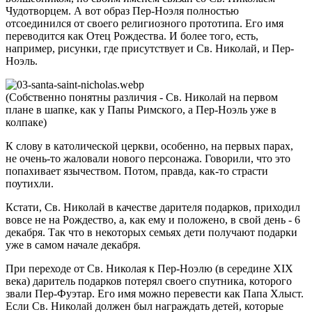
Чудотворцем. А вот образ Пер-Ноэля полностью
отсоединился от своего религиозного прототипа. Его имя
переводится как Отец Рождества. И более того, есть,
например, рисунки, где присутствует и Св. Николай, и Пер-
Ноэль.
(Собственно понятны различия - Св. Николай на первом
плане в шапке, как у Папы Римского, а Пер-Ноэль уже в
колпаке)
К слову в католической церкви, особенно, на первых парах,
не очень-то жаловали нового персонажа. Говорили, что это
попахивает язычеством. Потом, правда, как-то страсти
поутихли.
Кстати, Св. Николай в качестве дарителя подарков, приходил
вовсе не на Рождество, а, как ему и положено, в свой день - 6
декабря. Так что в некоторых семьях дети получают подарки
уже в самом начале декабря.
При переходе от Св. Николая к Пер-Ноэлю (в середине XIX
века) даритель подарков потерял своего спутника, которого
звали Пер-Фуэтар. Его имя можно перевести как Папа Хлыст.
Если Св. Николай должен был награждать детей, которые