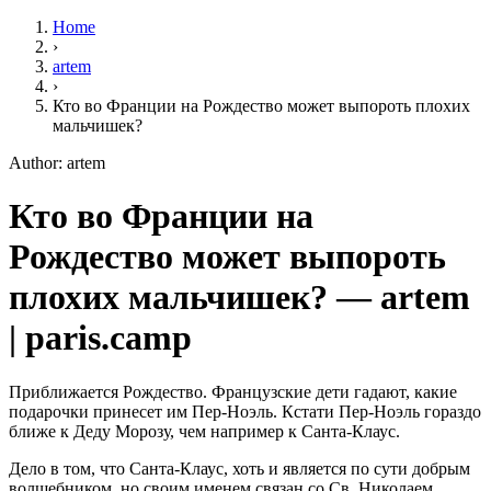
Home
›
artem
›
Кто во Франции на Рождество может выпороть плохих
мальчишек?
Author: artem
Кто во Франции на
Рождество может выпороть
плохих мальчишек? — artem
| paris.camp
Приближается Рождество. Французские дети гадают, какие
подарочки принесет им Пер-Ноэль. Кстати Пер-Ноэль гораздо
ближе к Деду Морозу, чем например к Санта-Клаус.
Дело в том, что Санта-Клаус, хоть и является по сути добрым
волшебником, но своим именем связан со Св. Николаем