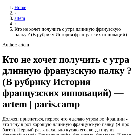
Home
›
artem
›
Кто не хочет получить с утра длинную франузскую
палку ? (В рубрику История французских инноваций)
Author: artem
Кто не хочет получить с утра
длинную франузскую палку ?
(В рубрику История
французских инноваций) —
artem | paris.camp
Должен признаться, первое что я делаю утром во Франции -
это тяну в рот хорошую длинную французскую палку. (Я про
багет). Первый раз я нахально кусаю его, когда иду из