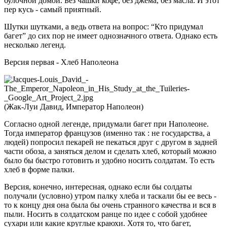
булочной домой. Без чашки кофе, без джема, без масла. И этот
пер кусь - самый приятный.
Шутки шутками, а ведь ответа на вопрос: “Кто придумал
багет” до сих пор не имеет однозначного ответа. Однако есть
несколько легенд.
Версия первая - Хлеб Наполеона
(Жак-Луи Давид, Император Наполеон)
Согласно одной легенде, придумали багет при Наполеоне.
Тогда император французов (именно так : не государства, а
людей) попросил пекарей не пекаться друг с другом в задней
части обоза, а заняться делом и сделать хлеб, который можно
было бы быстро готовить и удобно носить солдатам. То есть
хлеб в форме палки.
Версия, конечно, интересная, однако если бы солдаты
получали (условно) утром палку хлеба и таскали бы ее весь -
то к концу дня она была бы очень странного качества и вся в
пыли. Носить в солдатском ранце по идее с собой удобнее
сухари или какие круглые краюхи. Хотя то, что багет,