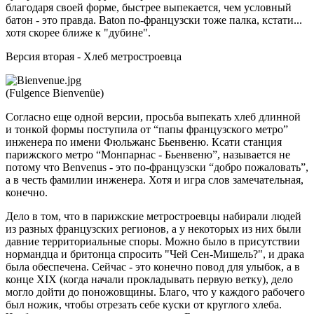
благодаря своей форме, быстрее выпекается, чем условный
батон - это правда. Baton по-французски тоже палка, кстати...
хотя скорее ближе к "дубине".
Версия вторая - Хлеб метростроевца
(Fulgence Bienvenüe)
Согласно еще одной версии, просьба выпекать хлеб длинной
и тонкой формы поступила от “папы французского метро”
инженера по имени Фюльжанс Бьенвеню. Ксати станция
парижского метро “Монпарнас - Бьенвеню”, называется не
потому что Benvenus - это по-французски “добро пожаловать”,
а в честь фамилии инженера. Хотя и игра слов замечательная,
конечно.
Дело в том, что в парижские метростроевцы набирали людей
из разных французских регионов, а у некоторых из них были
давние территориальные споры. Можно было в присутствии
нормандца и бритонца спросить "Чей Сен-Мишель?", и драка
была обеспечена. Сейчас - это конечно повод для улыбок, а в
конце XIX (когда начали прокладывать первую ветку), дело
могло дойти до поножовщины. Благо, что у каждого рабочего
был ножик, чтобы отрезать себе куски от круглого хлеба.