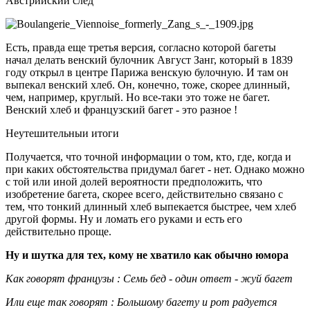
Австрийский след
Есть, правда еще третья версия, согласно которой багеты
начал делать венский булочник Август Занг, который в 1839
году открыл в центре Парижа венскую булочную. И там он
выпекал венский хлеб. Он, конечно, тоже, скорее длинный,
чем, например, круглый. Но все-таки это тоже не багет.
Венский хлеб и французский багет - это разное !
Неутешительныи итоги
Получается, что точной информации о том, кто, где, когда и
при каких обстоятельства придумал багет - нет. Однако можно
с той или иной долей вероятности предположить, что
изобретение багета, скорее всего, действительно связано с
тем, что тонкий длинный хлеб выпекается быстрее, чем хлеб
другой формы. Ну и ломать его руками и есть его
действительно проще.
Ну и шутка для тех, кому не хватило как обычно юмора
Как говорят французы : Семь бед - один ответ - жуй багет
Или еще так говорят : Большому багету и рот радуется