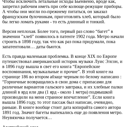
Чтобы исключить летальные исходы Бьенвеню, вроде как,
запретил рабочим иметь при себе колюще-режущие приборы.
А чтобы они могли по-прежнему питаться, он заказал
французским булочникам, приготовлять хлеб, который было
бы легко ломать руками - то есть длинный и тонкий.
Версия неплохая. Более того, первый раз слово “багет” в
значении "хлеб" появилось в патенте 1902 года. Метро начали
строить в 1898 году, так что как раз пока придумали, пока
запатентовали… даты бьются.
Есть правда маленькая проблемка. В конце XIX по Европе
путешествовал американский историк музыки Луис Элсон, и
в 1896 году вышла в свет его книга “Европейские
воспоминания, музыкальные и прочие”. В этой книге на
странице 186 во втором абзаце черным по белому написано :
“Горничные возвращались в свои дома с припасами для
различные вариантов гальского завтрака, и их хлебные палки
длиной в ярд или два (1 ярд - около 1 метра) подмышкой
производили на меня странное впечатление”. Если книга
вышла 1896 году, то этот пассаж был написан, очевидно,
раньше. В книге вообще стоит дата копирайта самого автора
1891 год. Значит багеты выпекались еще до появления метро.
Неувязочка получается…