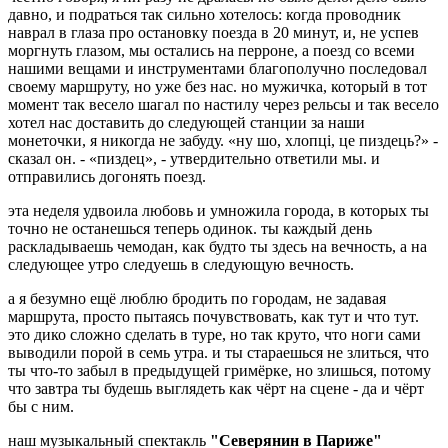
давно, и подраться так сильно хотелось: когда проводник
наврал в глаза про остановку поезда в 20 минут, и, не успев
моргнуть глазом, мы остались на перроне, а поезд со всеми
нашими вещами и инструментами благополучно последовал
своему маршруту, но уже без нас. но мужичка, который в тот
момент так весело шагал по настилу через рельсы и так весело
хотел нас доставить до следующей станции за наши
монеточки, я никогда не забуду. «ну шо, хлопцi, це пиздець?» -
сказал он. - «пиздец», - утвердительно ответили мы. и
отправились догонять поезд.
эта неделя удвоила любовь и умножила города, в которых ты
точно не останешься теперь одинок. ты каждый день
раскладываешь чемодан, как будто ты здесь на вечность, а на
следующее утро следуешь в следующую вечность.
а я безумно ещё люблю бродить по городам, не задавая
маршрута, просто пытаясь почувствовать, как тут и что тут.
это дико сложно сделать в туре, но так круто, что ноги сами
выводили порой в семь утра. и ты стараешься не злиться, что
ты что-то забыл в предыдущей гримёрке, но злишься, потому
что завтра ты будешь выглядеть как чёрт на сцене - да и чёрт
бы с ним.
наш музыкальный спектакль
"Северянин в Париже"