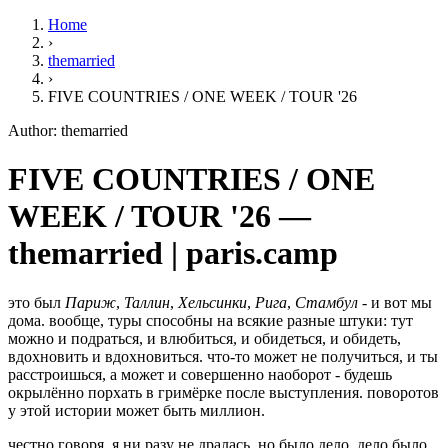
Home
›
themarried
›
FIVE COUNTRIES / ONE WEEK / TOUR '26
Author: themarried
FIVE COUNTRIES / ONE
WEEK / TOUR '26 —
themarried | paris.camp
это был
Париж
,
Таллин
,
Хельсинки
,
Рига
,
Стамбул
- и вот мы
дома. вообще, туры способны на всякие разные штуки: тут
можно и подраться, и влюбиться, и обидеться, и обидеть,
вдохновить и вдохновиться. что-то может не получиться, и ты
расстроишься, а может и совершенно наоборот - будешь
окрылённо порхать в гримёрке после выступления. поворотов
у этой истории может быть миллион.
честно говоря, я ни разу не дралась. но было дело. дело было