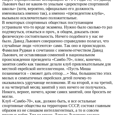
Львович был не каким-то унылым «директором спортивной
школы» (хотя, вероятно, официально его должность
именовалась именно так), а именно «президентом клуба»,
вызывало исключительно положительные.
В некоторых спортивных обществах поступающим
устраивали что-то вроде экзамена. Нужно было сколько-то раз
подтянуться, отжаться и проч., в общем, доказать свою
физическую состоятельность. Ничего подобного у нас не
было. Давид Львович совершенно справедливо полагал, что
случайные люди «отсеются» сами. Так оно и происходило.
Фамилия Рудман в сочетании с именем-отчеством Давид
Львович, не оставлявшая сомнений в национальном
происхождении президента «Самбо-70», плюс, конечно,
занятия самбо как таковые делали клуб привлекательным для
местной еврейской интеллигенции. «Пусть Миша
позанимается – сможет дать отпор…» Увы, большинство этих
милых и симпатичных еврейских детей почему-то
оказывались удручающе неловкими. И на второй, и на третий,
и на четвертый месяц занятий у них ничего не получалось.
Никого, вернее, ничего, кроме самих занятий, они бросить не
могли.
Клуб «Самбо-70», как, должно быть, и все остальные
спортивные общества на территории СССР, состоял главным
образом из не слишком интеллигентных, а то и совсем
простых ребят. Тем не менее, Давиду Львовичу удалось