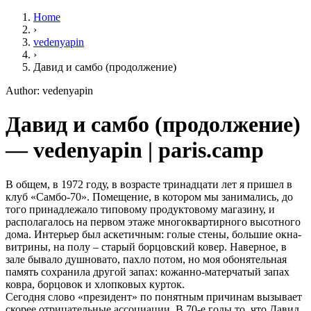
Home
›
vedenyapin
›
Давид и самбо (продолжение)
Author: vedenyapin
Давид и самбо (продолжение)
— vedenyapin | paris.camp
В общем, в 1972 году, в возрасте тринадцати лет я пришел в
клуб «Самбо-70». Помещение, в котором мы занимались, до
того принадлежало типовому продуктовому магазину, и
располагалось на первом этаже многоквартирного высотного
дома. Интерьер был аскетичным: голые стены, большие окна-
витрины, на полу – старый борцовский ковер. Наверное, в
зале бывало душновато, пахло потом, но моя обонятельная
память сохранила другой запах: кожанно-матерчатый запах
ковра, борцовок и хлопковых курток.
Сегодня слово «президент» по понятным причинам вызывает
скорее отрицательные ассоциации. В 70-е годы то, что Давид