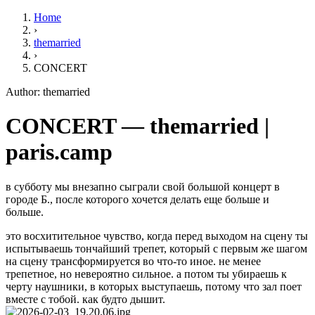
Home
›
themarried
›
CONCERT
Author: themarried
CONCERT — themarried |
paris.camp
в субботу мы внезапно сыграли свой большой концерт в
городе Б., после которого хочется делать еще больше и
больше.
это восхитительное чувство, когда перед выходом на сцену ты
испытываешь тончайший трепет, который с первым же шагом
на сцену трансформируется во что-то иное. не менее
трепетное, но невероятно сильное. а потом ты убираешь к
черту наушники, в которых выступаешь, потому что зал поет
вместе с тобой. как будто дышит.