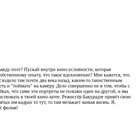
правду поэт? Пускай внутри кино-условности, которая
 собственному опыту, что такое вдохновение? Мне кажется, что
сходило там почти два века назад, каким-то таинственным
ть и "поймать" на камеру. Дело совершенно не в том, чтобы с
ках, что сами эти портреты не похожи один на другой, и мы
вовать в твоей кино-затее. Режиссёр Бакурадзе привёз свою
ятых им кадрах то тут, то там мелькает живая жизнь. Я,
т фильм!