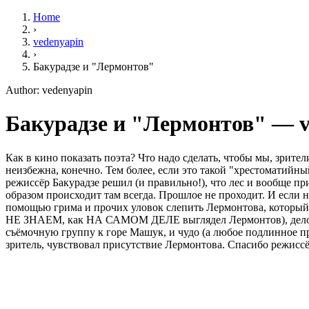
Home
›
vedenyapin
›
Бакурадзе и "Лермонтов"
Author: vedenyapin
Бакурадзе и "Лермонтов" — ve
Как в кино показать поэта? Что надо сделать, чтобы мы, зрите
неизбежна, конечно. Тем более, если это такой "хрестоматийны
режиссёр Бакурадзе решил (и правильно!), что лес и вообще п
образом происходит там всегда. Прошлое не проходит. И если н
помощью грима и прочих уловок слепить Лермонтова, который 
НЕ ЗНАЕМ, как НА САМОМ ДЕЛЕ выглядел Лермонтов), дело в то
съёмочную группу к горе Машук, и чудо (а любое подлинное прои
зритель, чувствовал присутствие Лермонтова. Спасибо режиссё