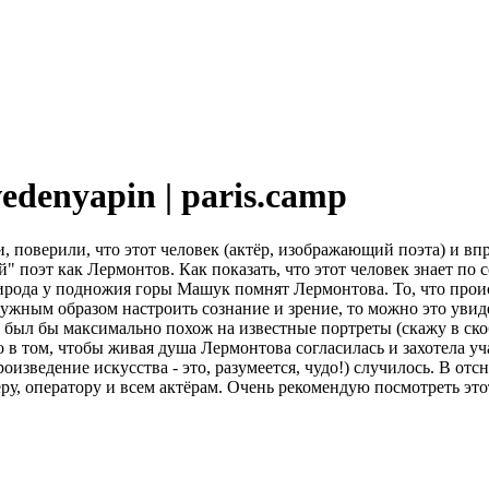
denyapin | paris.camp
ли, поверили, что этот человек (актёр, изображающий поэта) и в
й" поэт как Лермонтов. Как показать, что этот человек знает по
рирода у подножия горы Машук помнят Лермонтова. То, что прои
ужным образом настроить сознание и зрение, то можно это увиде
был бы максимально похож на известные портреты (скажу в скоб
м, чтобы живая душа Лермонтова согласилась и захотела участ
зведение искусства - это, разумеется, чудо!) случилось. В отсн
ру, оператору и всем актёрам. Очень рекомендую посмотреть это