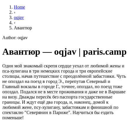
Home
›
oqjav
›
Авантюр
Author: oqjav
Авантюр — oqjav | paris.camp
Один мой знакомый скрепя сердце уехал от любимой жены и
пса-хулигана в три немецких города и три европейские
столицы, начав путешествие с преодолённой забастовки. Чуть
не опоздал на поезд в город Э., перепутав Северный и
Главный вокзалы в городе Г., точнее, опоздал, но поезд тоже
опоздал. Подался не в месте проживания и даже не в Варшаве
на визу. Дважды пересёк без паспорта государственные
границы. И ждут ещё два города, и, наконец, домой к
любимой жене, псу-хулигану, забастовкам и финишной по
спектаклю "Северянин в Париже". Научиться бы ездить
поменьше!